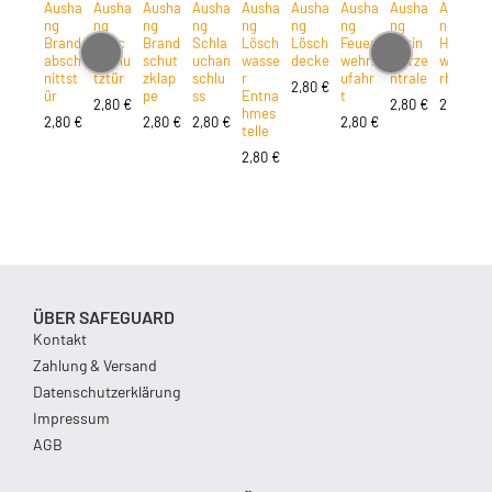
Ausha
Ausha
Ausha
Ausha
Ausha
Ausha
Ausha
Ausha
Ausha
ng
ng
ng
ng
ng
ng
ng
ng
ng
Brand
Rauc
Brand
Schla
Lösch
Lösch
Feuer
Sprin
Haupt
absch
hschu
schut
uchan
wasse
decke
wehrz
klerze
wasse
nittst
tztür
zklap
schlu
r
ufahr
ntrale
rhahn
2,80
€
ür
pe
ss
Entna
t
2,80
€
2,80
€
2,80
€
hmes
2,80
€
2,80
€
2,80
€
2,80
€
telle
2,80
€
ÜBER SAFEGUARD
Kontakt
Zahlung & Versand
Datenschutzerklärung
Impressum
AGB