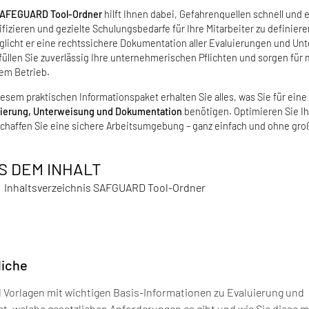
AFEGUARD Tool-Ordner
hilft Ihnen dabei, Gefahrenquellen schnell und 
ifizieren und gezielte Schulungsbedarfe für Ihre Mitarbeiter zu definiere
licht er eine rechtssichere Dokumentation aller Evaluierungen und Un
füllen Sie zuverlässig Ihre unternehmerischen Pflichten und sorgen für 
rem Betrieb.
iesem praktischen Informationspaket erhalten Sie alles, was Sie für eine 
uierung, Unterweisung und Dokumentation
benötigen. Optimieren Sie I
chaffen Sie eine sichere Arbeitsumgebung – ganz einfach und ohne gr
S DEM INHALT
Inhaltsverzeichnis SAFGUARD Tool-Ordner
liche
 Vorlagen mit wichtigen Basis-Informationen zu Evaluierung und
t, welche gesetzlichen Anforderungen es gibt und wie Sie diese m