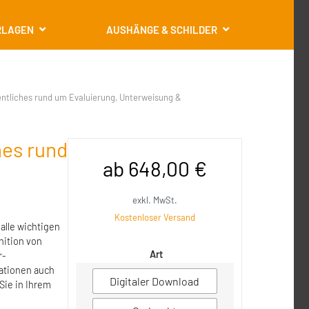
RLAGEN
AUSHÄNGE & SCHILDER
tliches rund um Evaluierung, Unterweisung &
es rund
ab
648,00
€
exkl. MwSt.
Kostenloser Versand
alle wichtigen
nition von
Art
r-
ationen auch
Digitaler Download
 Sie in Ihrem