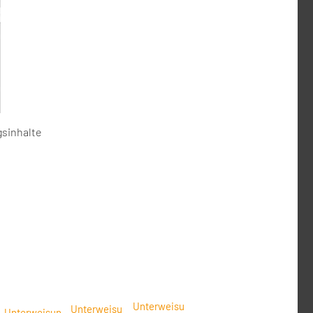
gsinhalte
Unterweisu
Unterweisu
Unterweisun