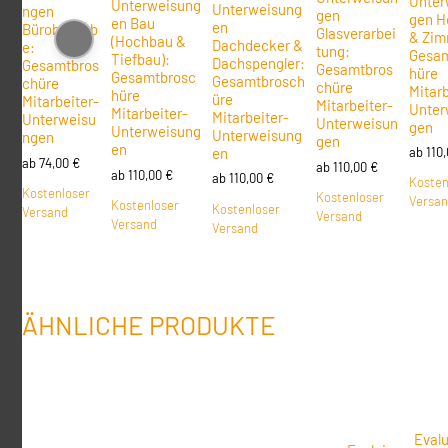
Unter
Unterweisung
Unterweisung
ngen
gen
gen H
en Bau
en
Bürobetrieb
Glasverarbei
& Zim
(Hochbau &
Dachdecker &
e:
tung:
Gesam
Tiefbau):
Dachspengler:
Gesamtbros
Gesamtbros
hüre
Gesamtbrosc
Gesamtbrosch
chüre
chüre
Mitarb
hüre
üre
Mitarbeiter-
Mitarbeiter-
Unter
Mitarbeiter-
Mitarbeiter-
Unterweisu
Unterweisun
gen
Unterweisung
Unterweisung
ngen
gen
en
en
ab
110
ab
74,00
€
ab
110,00
€
ab
110,00
€
ab
110,00
€
Kosten
Kostenloser
Kostenloser
Versa
Kostenloser
Kostenloser
Versand
Versand
Versand
Versand
ÄHNLICHE PRODUKTE
Evalu