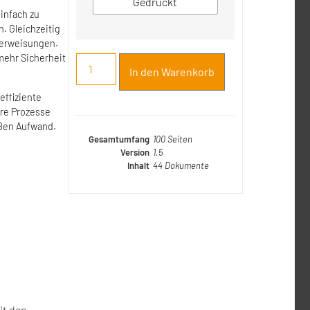
Gedruckt
einfach zu
n. Gleichzeitig
terweisungen.
mehr Sicherheit
In den Warenkorb
effiziente
hre Prozesse
oßen Aufwand.
Gesamtumfang
100 Seiten
Version
1.5
Inhalt
44 Dokumente
it den