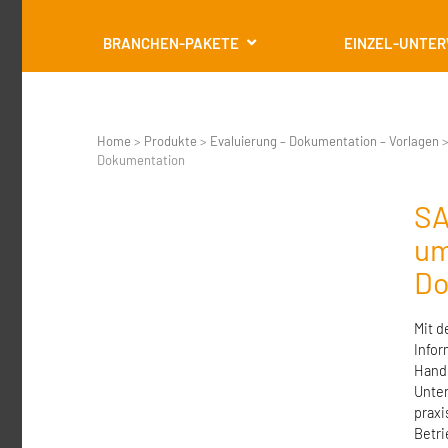
BRANCHEN-PAKETE
EINZEL-UNTE
Home
>
Produkte
>
Evaluierung – Dokumentation – Vorlagen
Dokumentation
SA
um
Do
Mit 
Infor
Handl
Unter
praxi
Betri