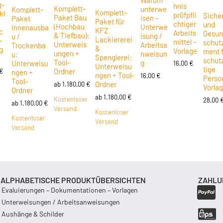
Warum
g-
hnis
Komplett-
unterwe
Komplett-
Komplett-
kl
prüfpfli
Sicher
Paket Bau
isen –
Paket
Paket für
chtiger
und
(Hochbau
Unterwe
Innenausba
KFZ
c
Arbeits
Gesun
& Tiefbau):
isung /
u /
Lackiererei
–
mittel –
schut
Unterweis
Arbeitsa
Trockenba
&
g
Vorlage
ment 
ungen +
nweisun
u:
Spenglerei:
schut
Tool-
g
Unterweisu
16,00
€
Unterweisu
tige
Ordner
€
ngen +
ngen + Tool-
16,00
€
Perso
Tool-
Ordner
ab
1.180,00
€
Vorla
Ordner
ab
1.180,00
€
Kostenloser
28,00
ab
1.180,00
€
Versand
Kostenloser
Kostenloser
Versand
Versand
ALPHABETISCHE PRODUKTÜBERSICHTEN
ZAHLU
Evaluierungen – Dokumentationen – Vorlagen
Unterweisungen / Arbeitsanweisungen
Aushänge & Schilder