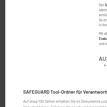
Der
S
ident
ermög
So er
in Ih
Mit d
Eval
und s
AU
SAFEGUARD Tool-Ordner für Verantwort
Auf etwa 100 Seiten erhalten Sie 44 Dokumente und
Dokumentation. Erfahren Sie rasch und zielgerichte