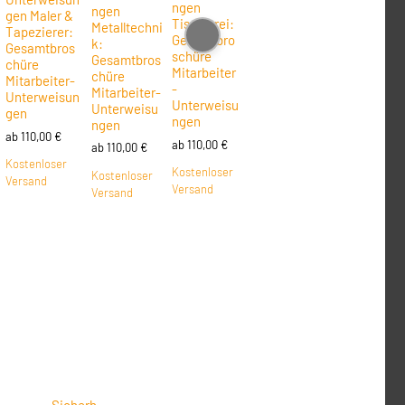
ngen
ngen
gen Maler &
Tischlerei:
Metalltechni
Tapezierer:
Gesamtbro
k:
Gesamtbros
schüre
Gesamtbros
chüre
Mitarbeiter
chüre
Mitarbeiter-
-
Mitarbeiter-
Unterweisun
Unterweisu
Unterweisu
gen
ngen
ngen
ab
110,00
€
ab
110,00
€
ab
110,00
€
Kostenloser
Kostenloser
Kostenloser
Versand
Versand
Versand
Sicherh