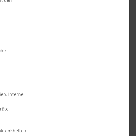
che
ieb, Interne
räte,
skrankheiten)