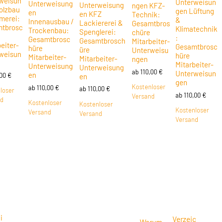
weisun
Unterweisun
Unterweisung
Unterweisung
ngen KFZ-
olzbau
gen Lüftung
en
en KFZ
Technik:
merei:
&
Innenausbau /
Lackiererei &
Gesamtbros
tbrosc
Klimatechnik
Trockenbau:
Spenglerei:
chüre
:
Gesamtbrosc
Gesamtbrosch
Mitarbeiter-
eiter-
Gesamtbrosc
hüre
üre
Unterweisu
weisun
hüre
Mitarbeiter-
Mitarbeiter-
ngen
Mitarbeiter-
Unterweisung
Unterweisung
ab
110,00
€
Unterweisun
en
,00
€
en
gen
Kostenloser
ab
110,00
€
ab
110,00
€
loser
ab
110,00
€
Versand
nd
Kostenloser
Kostenloser
Kostenloser
Versand
Versand
Versand
i
Verzeic