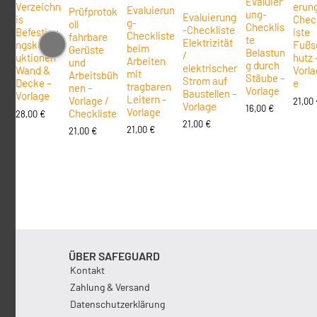
Evaluier
erun
Verzeichn
Evaluierun
Prüfprotok
ung-
Evaluierung
Chec
is
g-
oll
Checklis
-Checkliste
iste
Befestigu
Checkliste
fahrbare
te
Elektrizität
Fußs
ngskonstr
beim
Gerüste
Belastun
/
hutz 
uktionen
Arbeiten
und
g durch
elektrischer
Vorla
Wand &
mit
Arbeitsbüh
Stäube –
Strom auf
e
Decke –
tragbaren
nen –
Vorlage
Baustellen –
Vorlage
Leitern –
Vorlage /
21,00
Vorlage
16,00
€
Vorlage
Checkliste
28,00
€
21,00
€
21,00
€
21,00
€
ÜBER SAFEGUARD
Kontakt
Zahlung & Versand
Datenschutzerklärung