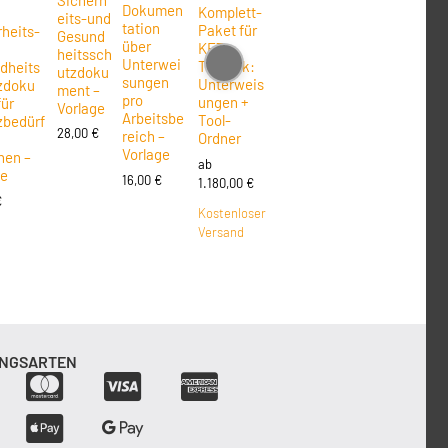
Dokumen
Komplett-
eits-und
tation
Paket für
heits-
Gesund
über
KFZ-
heitssch
Unterwei
Technik:
dheits
utzdoku
sungen
Unterweis
zdoku
ment –
pro
ungen +
für
Vorlage
Arbeitsbe
Tool-
zbedürf
28,00
€
reich –
Ordner
Vorlage
nen –
ab
ge
16,00
€
1.180,00
€
€
Kostenloser
Versand
NGSARTEN