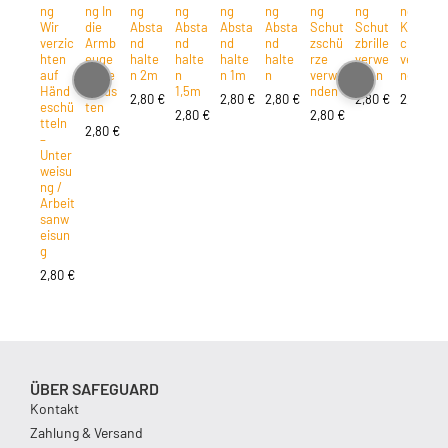
ng
ng In
ng
ng
ng
ng
ng
ng
ng
Wir
die
Absta
Absta
Absta
Absta
Schut
Schut
Kopfs
verzic
Armb
nd
nd
nd
nd
zschü
zbrille
chutz
hten
euge
halte
halte
halte
halte
rze
verwe
verwe
auf
niese
n 2m
n
n 1m
n
verwe
nden
nden
Händ
n/hus
1,5m
nden
2,80
€
2,80
€
2,80
€
2,80
€
2,80
€
eschü
ten
2,80
€
2,80
€
tteln
2,80
€
–
Unter
weisu
ng /
Arbeit
sanw
eisun
g
2,80
€
ÜBER SAFEGUARD
Kontakt
Zahlung & Versand