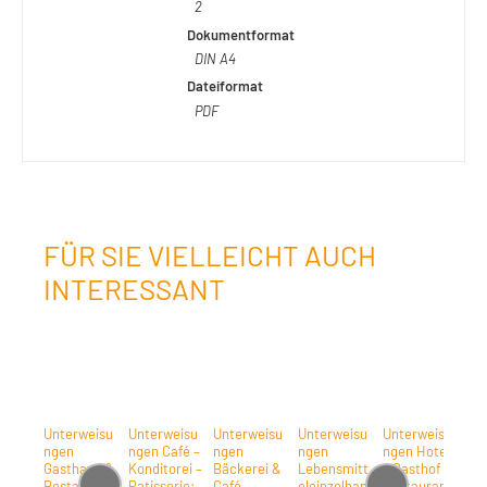
2
Dokumentformat
DIN A4
Dateiformat
PDF
FÜR SIE VIELLEICHT AUCH
INTERESSANT
Unterweisu
Unterweisu
Unterweisu
Unterweisu
Unterweisu
ngen
ngen Café –
ngen
ngen
ngen Hotel
Gasthaus &
Konditorei –
Bäckerei &
Lebensmitt
– Gasthof –
Restaurant
Patisserie:
Café –
eleinzelhan
Restaurant: