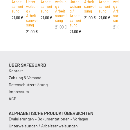
Arbeit
Unter
Arbeit
weisun
Unter
Arbeit
Arbeit
weisun
A
sanwei
weisun
sanwei
g /
weisun
sanwei
sanwei
g /
s
sung
g /
sung
Arbeit
g /
sung
sung
Arbeit
s
Arbeit
sanwei
Arbeit
sanwei
21,00
€
21,00
€
21,00
€
21,00
€
2
sanwei
sung
sanwei
sung
sung
sung
21,00
€
21,00
€
21,00
€
21,00
€
ÜBER SAFEGUARD
Kontakt
Zahlung & Versand
Datenschutzerklärung
Impressum
AGB
ALPHABETISCHE PRODUKTÜBERSICHTEN
Evaluierungen – Dokumentationen – Vorlagen
Unterweisungen / Arbeitsanweisungen