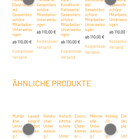
(Gastronom
Gesamtbro
Konditorei –
del:
Gesamtbro
ie):
schüre
Patisserie:
Gesamtbro
schüre
Gesamtbro
Mitarbeiter-
Gesamtbro
schüre
Mitarbeiter-
schüre
Unterweisu
schüre
Mitarbeiter-
Unterweisu
Mitarbeiter-
ngen
Mitarbeiter-
Unterweisu
ngen
Unterweisu
Unterweisu
ngen
ab
110,00
€
ab
110,00
€
ngen
ngen
ab
110,00
€
Kostenloser
Kostenloser
ab
110,00
€
ab
110,00
€
Kostenloser
Versand
Versand
Kostenloser
Kostenloser
Versand
Versand
Versand
ÄHNLICHE PRODUKTE
Multibr
Lavast
Reisko
Aufsch
Eiscru
Mikrow
Kohleg
Elektr
G
äter –
eingrill
cher –
nittma
sher –
elle –
rill –
okoch
l 
Unter
gasbet
Unter
schine
Eiszer
Unter
Unter
platte
U
weisun
rieben
weisun
–
kleiner
weisun
weisun
–
w
g /
–
g /
Unter
er –
g /
g /
Unter
g