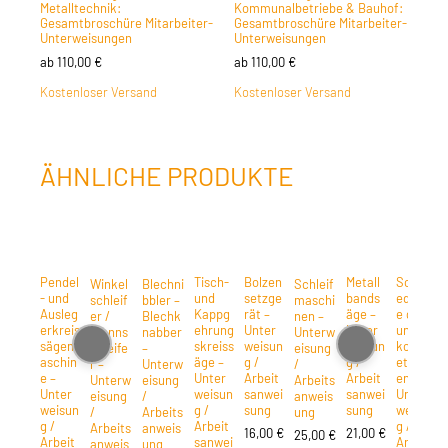
Metalltechnik:
Kommunalbetriebe & Bauhof:
Gesamtbroschüre Mitarbeiter-
Gesamtbroschüre Mitarbeiter-
Unterweisungen
Unterweisungen
ab
110,00
€
ab
110,00
€
Kostenloser Versand
Kostenloser Versand
ÄHNLICHE PRODUKTE
Pendel
Tisch-
Bolzen
Metall
Schmi
Winkel
Blechni
Schleif
- und
und
setzge
bands
edeess
schleif
bbler –
maschi
Ausleg
Kappg
rät –
äge –
e gas-
er /
Blechk
nen –
erkreis
ehrung
Unter
Unter
und
Trenns
nabber
Unterw
sägem
skreiss
weisun
weisun
kohleb
chleife
–
eisung
aschin
äge –
g /
g /
etrieb
r –
Unterw
/
e –
Unter
Arbeit
Arbeit
en –
Unterw
eisung
Arbeits
Unter
weisun
sanwei
sanwei
Unter
eisung
/
anweis
weisun
g /
sung
sung
weisun
/
Arbeits
ung
g /
Arbeit
g /
Arbeits
anweis
16,00
€
21,00
€
25,00
€
Arbeit
sanwei
Arbeit
anweis
ung