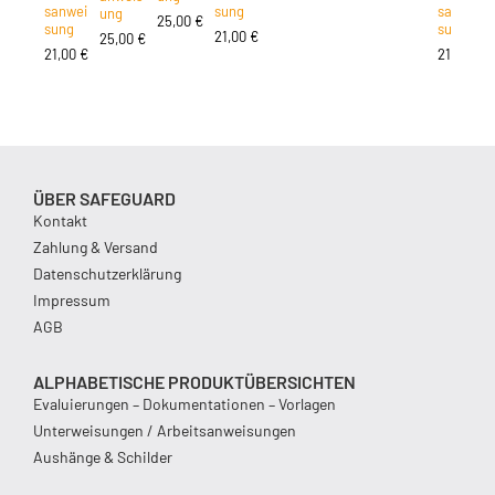
sanwei
sung
sanwei
ung
25,00
€
sung
sung
21,00
€
25,00
€
21,00
€
21,00
€
ÜBER SAFEGUARD
Kontakt
Zahlung & Versand
Datenschutzerklärung
Impressum
AGB
ALPHABETISCHE PRODUKTÜBERSICHTEN
Evaluierungen – Dokumentationen – Vorlagen
Unterweisungen / Arbeitsanweisungen
Aushänge & Schilder