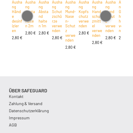
Ausha
Ausha
Ausha
Ausha
Ausha
Ausha
Ausha
Ausha
Ausha
ng
ng
ng
ng
ng
ng
ng
ng
ng
Händ
Absta
Absta
Schut
Mund-
Kopfs
Hand
Hand
Gesic
e
nd
nd
zschü
Nase
chutz
schut
schut
htssc
desinf
halte
halte
rze
n-
verwe
zmitt
z
hutz
izier
n 2m
n 1m
verwe
Schut
nden
el
verwe
verwe
en
nden
z
verwe
nden
nden
2,80
€
2,80
€
2,80
€
verwe
nden
2,80
€
2,80
€
2,80
€
2,80
€
nden
2,80
€
2,80
€
ÜBER SAFEGUARD
Kontakt
Zahlung & Versand
Datenschutzerklärung
Impressum
AGB