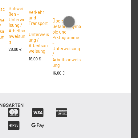
Schwei
nsc
Verkehr
ßen –
und
Unterwe
we
Übersicht
Transport
isung /
/
Gefahrensymb
–
Arbeitsa
tsa
ole und
Unterweis
nweisun
un
Piktogramme
ung /
g
–
Arbeitsan
Unterweisung
28,00
€
€
weisung
/
16,00
€
Arbeitsanweis
ung
16,00
€
NGSARTEN