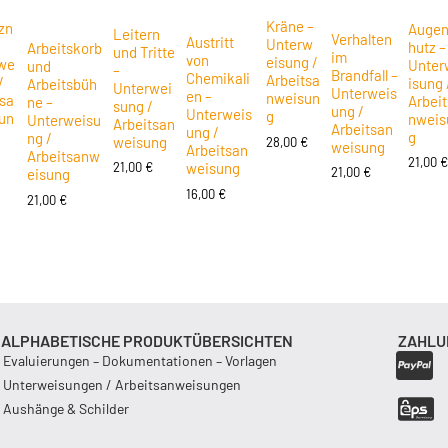
Kräne –
zn
Auge
Leitern
Verhalten
Austritt
Unterw
hutz –
Arbeitskorb
und Tritte
im
von
eisung /
we
Unter
und
–
Brandfall –
Chemikali
Arbeitsa
/
isung 
Arbeitsbüh
Unterwei
Unterweis
en –
nweisun
tsa
Arbei
ne –
sung /
ung /
Unterweis
g
un
nweis
Unterweisu
Arbeitsan
Arbeitsan
ung /
g
ng /
weisung
28,00
€
weisung
Arbeitsan
Arbeitsanw
€
21,00
weisung
21,00
€
21,00
€
eisung
16,00
€
21,00
€
ALPHABETISCHE PRODUKTÜBERSICHTEN
ZAHLU
Evaluierungen – Dokumentationen – Vorlagen
Unterweisungen / Arbeitsanweisungen
Aushänge & Schilder