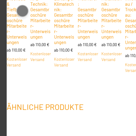
&
Technik:
Klimatech
:
nik:
au /
Tiefbau):
Gesamtbr
nik:
Gesamtbr
Gesamtbr
Troc
Gesamtbr
oschüre
Gesamtbr
oschüre
oschüre
au:
oschüre
Mitarbeite
oschüre
Mitarbeite
Mitarbeite
Gesa
Mitarbeite
r-
Mitarbeite
r-
r-
osch
r-
Unterweis
r-
Unterweis
Unterweis
Mitar
Unterweis
ungen
Unterweis
ungen
ungen
r-
ungen
ungen
Unte
ab
110,00
€
ab
110,00
€
ab
110,00
€
unge
ab
110,00
€
ab
110,00
€
Kostenloser
Kostenloser
Kostenloser
ab
110
Kostenloser
Kostenloser
Versand
Versand
Versand
Koste
Versand
Versand
Versa
ÄHNLICHE PRODUKTE