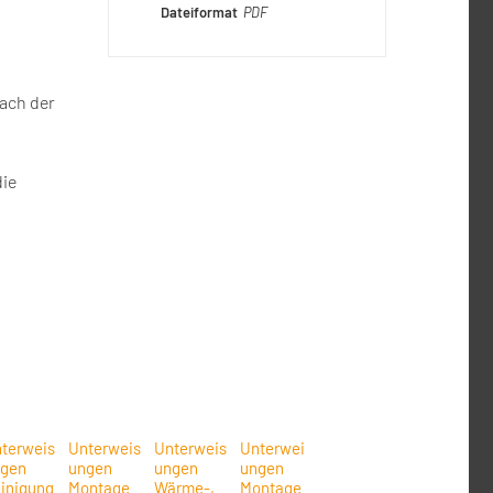
Dateiformat
PDF
ach der
n
die
terweis
Unterweis
Unterweis
Unterweis
Unterweis
Unterweis
gen
ungen
ungen
ungen
ungen
ungen
inigung
Montage
Wärme-,
Montage
Gas-,
Lagerbetri