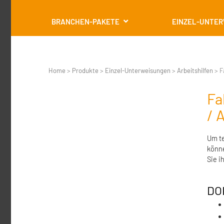
BRANCHEN-PAKETE
EINZEL-UNTE
Home
>
Produkte
>
Einzel-Unterweisungen
>
Arbeitshilfen
>
F
Fa
/ 
Um te
könne
Sie i
DO