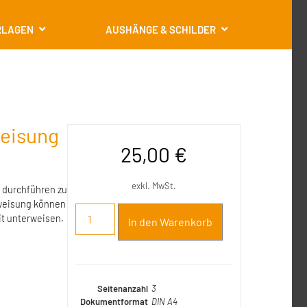
RLAGEN
AUSHÄNGE & SCHILDER
weisung
25,00
€
exkl. MwSt.
 durchführen zu
rweisung können
it unterweisen.
In den Warenkorb
Seitenanzahl
3
Dokumentformat
DIN A4