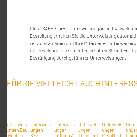
Diese SAFEGUARD Unterweisung/Arbeitsanweisung wi
Bestellung erhalten Sie die Unterweisung automati
vervollständigen und Ihre Mitarbeiter unterweise
Unterweisungsdokumenten erhalten Sie mit Fertigs
Bestätigung durchgeführter Unterweisungen.
FÜR SIE VIELLEICHT AUCH INTERES
Unterweis
Unterweis
Unterweis
Unterweis
Unterweis
Unte
ungen Bau
ungen
ungen
ungen
ungen
unge
(Hochbau
KFZ-
Lüftung &
Tischlerei
Metalltech
Inne