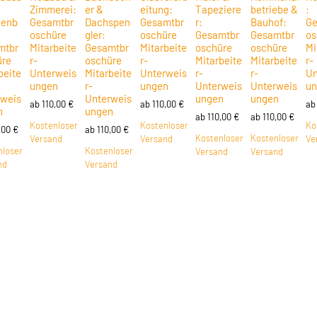
Zimmerei:
er &
eitung:
Tapeziere
betriebe &
:
kenb
Gesamtbr
Dachspen
Gesamtbr
r:
Bauhof:
Ge
oschüre
gler:
oschüre
Gesamtbr
Gesamtbr
os
mtbr
Mitarbeite
Gesamtbr
Mitarbeite
oschüre
oschüre
Mi
üre
r-
oschüre
r-
Mitarbeite
Mitarbeite
r-
beite
Unterweis
Mitarbeite
Unterweis
r-
r-
Un
ungen
r-
ungen
Unterweis
Unterweis
un
rweis
Unterweis
ungen
ungen
ab
110,00
€
ab
110,00
€
a
n
ungen
ab
110,00
€
ab
110,00
€
Kostenloser
Kostenloser
Ko
,00
€
ab
110,00
€
Kostenloser
Kostenloser
Versand
Versand
Ve
nloser
Kostenloser
Versand
Versand
nd
Versand