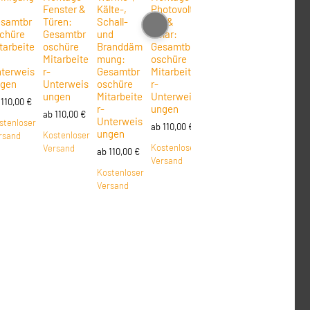
Fenster &
Kälte-,
Photovolt
Wasser-,
eb mit
samtbr
Türen:
Schall-
aik &
Heizungs-
Büro:
chüre
Gesamtbr
und
Solar:
& Sanitär-
Gesamtbr
tarbeite
oschüre
Branddäm
Gesamtbr
Installatio
oschüre
Mitarbeite
mung:
oschüre
n:
Mitarbeite
terweis
r-
Gesamtbr
Mitarbeite
Gesamtbr
r-
gen
Unterweis
oschüre
r-
oschüre
Unterweis
ungen
Mitarbeite
Unterweis
Mitarbeite
ungen
b
110,00
€
r-
ungen
r-
ab
110,00
€
ab
110,00
€
Unterweis
Unterweis
stenloser
ab
110,00
€
ungen
ungen
Kostenloser
Kostenloser
rsand
Kostenloser
Versand
Versand
ab
110,00
€
ab
110,00
€
Versand
Kostenloser
Kostenloser
Versand
Versand