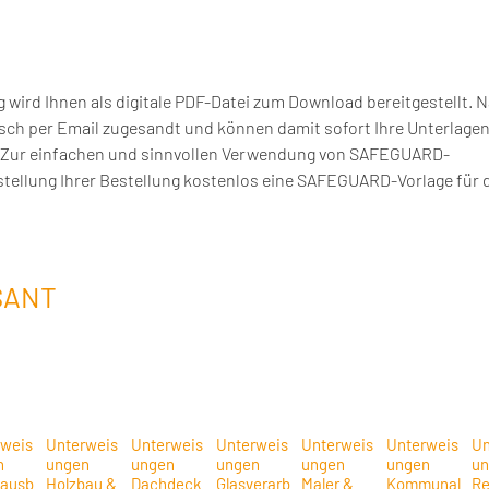
rd Ihnen als digitale PDF-Datei zum Download bereitgestellt. N
sch per Email zugesandt und können damit sofort Ihre Unterlage
n. Zur einfachen und sinnvollen Verwendung von SAFEGUARD-
tellung Ihrer Bestellung kostenlos eine SAFEGUARD-Vorlage für 
SANT
rweis
Unterweis
Unterweis
Unterweis
Unterweis
Unterweis
Un
n
ungen
ungen
ungen
ungen
ungen
un
nausb
Holzbau &
Dachdeck
Glasverarb
Maler &
Kommunal
Re