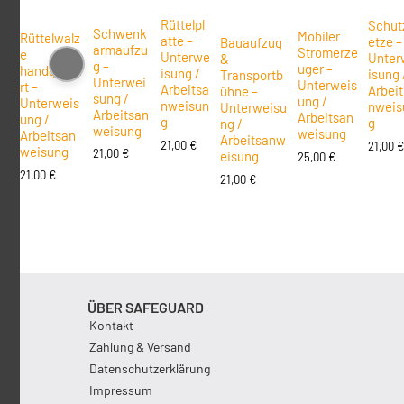
Rüttelpl
Schut
Schwenk
Mobiler
Rüttelwalz
atte –
etze –
Bauaufzug
armaufzu
Stromerze
e
Unterwe
Unter
&
g –
uger –
handgefüh
isung /
isung 
Transportb
Unterwei
Unterweis
rt –
Arbeitsa
Arbei
ühne –
sung /
ung /
Unterweis
nweisun
nweis
Unterweisu
Arbeitsan
Arbeitsan
ung /
g
g
ng /
weisung
weisung
Arbeitsan
Arbeitsanw
21,00
€
21,00
weisung
21,00
€
eisung
25,00
€
21,00
€
21,00
€
ÜBER SAFEGUARD
Kontakt
Zahlung & Versand
Datenschutzerklärung
Impressum