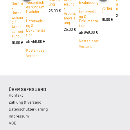
Wesentlich
Evaluierung
Geräte
–
ung
eisung
anweis
es rund um
,
–
Vorlag
/
ung
25,00
€
Evaluierung
Unterweisu
Unter
e
Arbeits
25,00
€
,
ng &
weisun
anweis
16,00
€
Unterweisu
Dokumenta
g /
ung
ng &
tion
Arbeit
25,00
€
Dokumenta
sanwei
ab
648,00
€
tion
sung
Kostenloser
ab
456,00
€
16,00
€
Versand
Kostenloser
Versand
ÜBER SAFEGUARD
Kontakt
Zahlung & Versand
Datenschutzerklärung
Impressum
AGB