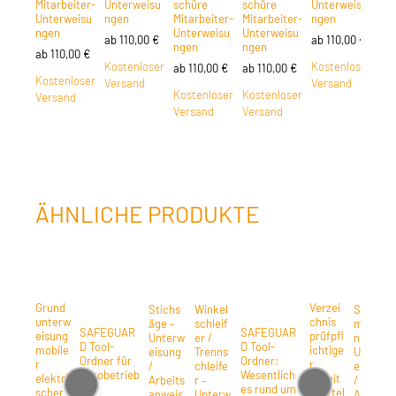
Mitarbeiter-
Unterweisu
schüre
schüre
Unterweisu
Mit
Unterweisu
ngen
Mitarbeiter-
Mitarbeiter-
ngen
Un
ngen
Unterweisu
Unterweisu
ng
ab
110,00
€
ab
110,00
€
ngen
ngen
ab
110,00
€
ab
Kostenloser
Kostenloser
ab
110,00
€
ab
110,00
€
Kostenloser
Ko
Versand
Versand
Kostenloser
Kostenloser
Versand
Ve
Versand
Versand
ÄHNLICHE PRODUKTE
Grund
Verzei
Stichs
Winkel
Schleif
unterw
chnis
äge –
schleif
maschi
SAFEGUAR
SAFEGUAR
eisung
prüfpfl
Unterw
er /
nen –
D Tool-
D Tool-
mobile
ichtige
eisung
Trenns
Unterw
Ordner für
Ordner:
r
r
/
chleife
eisung
Bürobetrieb
Wesentlich
elektri
Arbeit
Arbeits
r –
/
e:
es rund um
scher
smittel
anweis
Unterw
Arbeits