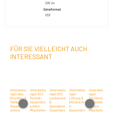
DIN A4
Dateiformat
PDF
FÜR SIE VIELLEICHT AUCH
INTERESSANT
Unterweisu
Unterweisu
Unterweisu
Unterweisu
Unterweisu
Un
ngen Bau
ngen KFZ-
ngen KFZ
ngen
ngen
ng
(Hochbau &
Technik:
Lackiererei
Lüftung &
Tischlerei:
Me
Tiefbau):
Gesamtbro
&
Klimatechni
Gesamtbro
ik:
Gesamtbro
schüre
Spenglerei:
k:
schüre
Ge
schüre
Mitarbeiter-
Gesamtbro
Gesamtbro
Mitarbeiter-
sc