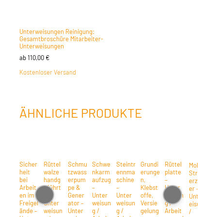
Unterweisungen Reinigung:
Gesamtbroschüre Mitarbeiter-
Unterweisungen
ab
110,00
€
Kostenloser Versand
ÄHNLICHE PRODUKTE
Sicher
Rüttel
Schmu
Schwe
Steintr
Grundi
Rüttel
Mobiler
heit
walze
tzwass
nkarm
ennma
erunge
platte
Strom
r
bei
handg
erpum
aufzug
schine
n,
–
erzeug
e
Arbeit
eführt
pe &
–
–
Klebst
Unter
er –
s
en im
–
Gener
Unter
Unter
offe,
weisun
Unterw
Freigel
Unter
ator –
weisun
weisun
Versie
g /
eisung
ände –
weisun
Unter
g /
g /
gelung
Arbeit
/
ö