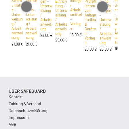
Strom
Geräte
ichtige
ng für
gen –
Einrich
Prüfpfl
n und
unfälle
im
r
Schwa
Unterw
tung –
ichten
Ausrüs
n –
Büro –
Arbeit
ngere
eisung
Unterw
von
tungen
Unter
Unter
smittel
–
/
eisung
Anlage
–
weisun
weisun
–
Unter
Arbeits
/
nteilen
Unterw
g /
g /
Vorlag
weisun
anweis
Arbeits
&
eisung
Arbeit
Arbeit
e
g /
ung
anweis
Geräte
/
sanwei
sanwei
Arbeit
ung
n –
Arbeits
16,00
€
28,00
€
sung
sung
sanwei
Vorlag
anweis
25,00
€
sung
e
ung
21,00
€
21,00
€
16,00
€
28,00
€
25,00
€
ÜBER SAFEGUARD
Kontakt
Zahlung & Versand
Datenschutzerklärung
Impressum
AGB