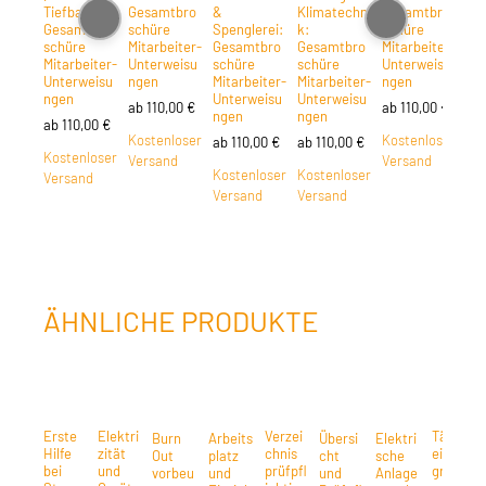
Tiefbau):
Gesamtbro
&
Klimatechni
Gesamtbro
ik:
Gesamtbro
schüre
Spenglerei:
k:
schüre
Ge
schüre
Mitarbeiter-
Gesamtbro
Gesamtbro
Mitarbeiter-
sc
Mitarbeiter-
Unterweisu
schüre
schüre
Unterweisu
Mit
Unterweisu
ngen
Mitarbeiter-
Mitarbeiter-
ngen
Un
ngen
Unterweisu
Unterweisu
ng
ab
110,00
€
ab
110,00
€
ngen
ngen
ab
110,00
€
ab
Kostenloser
Kostenloser
ab
110,00
€
ab
110,00
€
Kostenloser
Ko
Versand
Versand
Kostenloser
Kostenloser
Versand
Ve
Versand
Versand
ÄHNLICHE PRODUKTE
Erste
Elektri
Verzei
Tätigk
Burn
Arbeits
Übersi
Elektri
Hilfe
zität
chnis
eitsbe
Out
platz
cht
sche
bei
und
prüfpfl
grenzu
vorbeu
und
und
Anlage