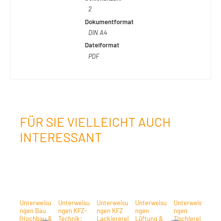
2
Dokumentformat
DIN A4
Dateiformat
PDF
FÜR SIE VIELLEICHT AUCH
INTERESSANT
Unterweisu
Unterweisu
Unterweisu
Unterweisu
Unterweisu
Un
ngen Bau
ngen KFZ-
ngen KFZ
ngen
ngen
ng
(Hochbau &
Technik:
Lackiererei
Lüftung &
Tischlerei:
Me