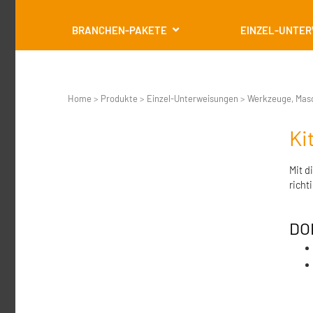
BRANCHEN-PAKETE
EINZEL-UNTE
Home
>
Produkte
>
Einzel-Unterweisungen
>
Werkzeuge, Mas
Ki
Mit d
richt
DO