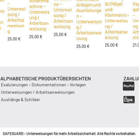
schleifma
–
ät (Nägel
Ka
ne –
Anlagen und
schine –
Unterwei
und
gs
Unterwei
Ausrüstunge
is
Unterweis
sung /
Klammern) –
–
sung /
n –
ung /
Arbeitsa
Unterweisu
Un
Arbeitsan
Unterweisun
an
Arbeitsan
nweisun
ng /
ng 
weisung
g /
g
weisung
g
Arbeitsanw
Ar
Arbeitsanwe
25,00
€
25,00
€
eisung
ei
isung
25,00
€
25,00
€
21,
25,00
€
ALPHABETISCHE PRODUKTÜBERSICHTEN
ZAHLU
Evaluierungen – Dokumentationen – Vorlagen
Unterweisungen / Arbeitsanweisungen
Aushänge & Schilder
SAFEGUARD – Unterweisungen für mehr Arbeitssicherheit. Alle Rechte vorbehalten.