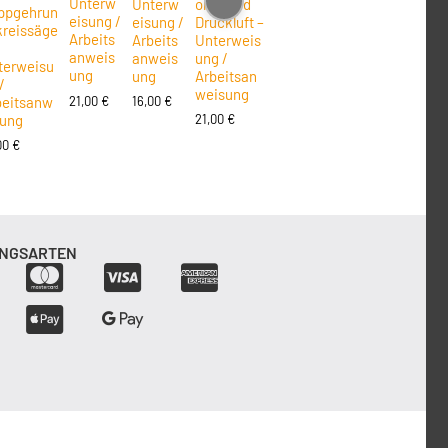
Unterw
Unterw
oren und
ppgehrun
eisung /
eisung /
Druckluft –
kreissäge
Arbeits
Arbeits
Unterweis
anweis
anweis
ung /
terweisu
ung
ung
Arbeitsan
/
weisung
21,00
€
beitsanw
16,00
€
sung
21,00
€
00
€
NGSARTEN