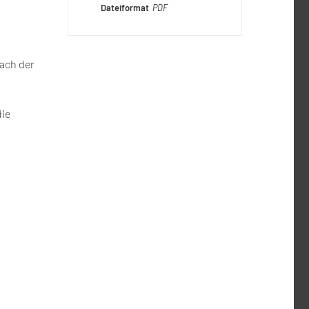
Dateiformat
PDF
ach der
n
die