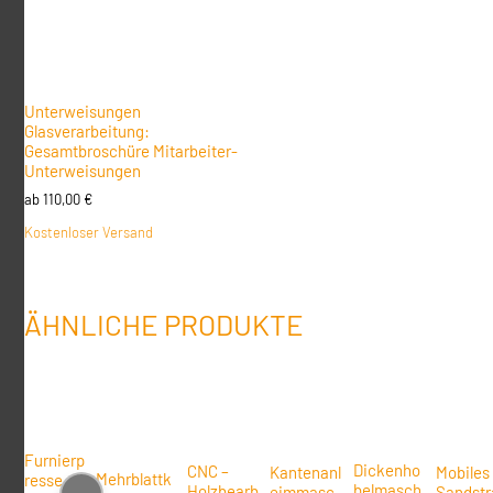
Unterweisungen
Glasverarbeitung:
Gesamtbroschüre Mitarbeiter-
Unterweisungen
ab
110,00
€
Kostenloser Versand
ÄHNLICHE PRODUKTE
Furnierp
Dickenho
CNC –
Kantenanl
Mobiles
Mehrblattk
resse –
belmasch
Holzbearb
eimmasc
Sandstr