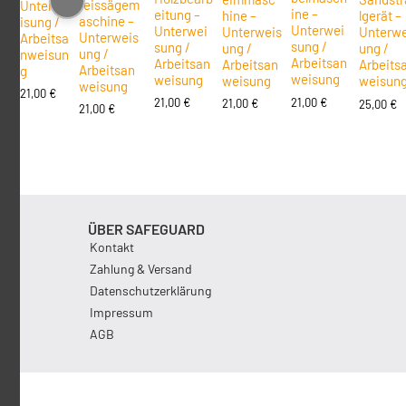
reissägem
Unterwe
ine –
eitung –
hine –
lgerät –
aschine –
isung /
Unterwei
Unterwei
Unterweis
Unterwe
Unterweis
Arbeitsa
sung /
sung /
ung /
ung /
ung /
nweisun
Arbeitsan
Arbeitsan
Arbeitsan
Arbeits
Arbeitsan
g
weisung
weisung
weisung
weisun
weisung
21,00
€
21,00
€
21,00
€
21,00
€
25,00
€
21,00
€
ÜBER SAFEGUARD
Kontakt
Zahlung & Versand
Datenschutzerklärung
Impressum
AGB