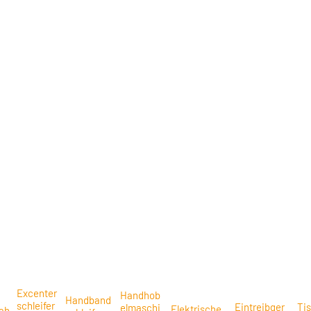
Excenter
Handhob
Handband
schleifer
Eintreibger
Ti
elmaschi
Elektrische
ah