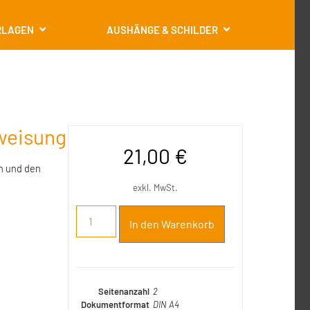
RLAGEN
AUSHÄNGE & SCHILDER
nweisung
21,00
€
en und den
exkl. MwSt.
In den Warenkorb
Seitenanzahl
2
Dokumentformat
DIN A4